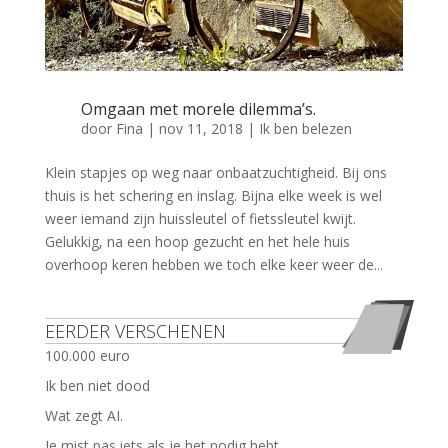
Omgaan met morele dilemma’s.
door
Fina
|
nov 11, 2018
|
Ik ben belezen
Klein stapjes op weg naar onbaatzuchtigheid. Bij ons
thuis is het schering en inslag. Bijna elke week is wel
weer iemand zijn huissleutel of fietssleutel kwijt.
Gelukkig, na een hoop gezucht en het hele huis
overhoop keren hebben we toch elke keer weer de...
EERDER VERSCHENEN
100.000 euro
Ik ben niet dood
Wat zegt AI.
Je mist pas iets als je het nodig hebt.