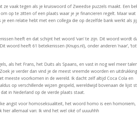
 ze vaak tegen als je kruiswoord of Zweedse puzzels maakt. Een b
 om op te zitten of een plaats waar je je financieren regelt. Maar wat
ls je een relatie hebt met een collega die op dezelfde bank werkt als jij
ssen heeft en dat schijnt het woord ‘van’ te zijn. Dit woord wordt d
oord heeft 61 betekenissen (Knups.nl), onder anderen ‘naar’, ’tot’
gels, als het Frans, het Duits als Spaans, en vast in nog wel meer tale
. Zoek je verder dan vind je de meest vreemde woorden en uitdrukkin
t meeste voorkomen in de wereld. Ik dacht zelf altijd Coca Cola en
 aldus op verschillende wijzen gespeld, wereldwijd bovenaan de lijst s
 dat in Nederland op de vierde plaats staat.
jke angst voor homoseksualiteit, het woord homo is een homoniem,
 hier allemaal van: Ik vind het wel oké of uuuuhhh