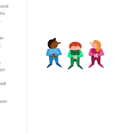
ekend
 nu
,
an
,
n
gen
taat
 een