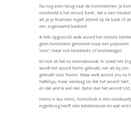
Nu nog even terug naar de homoniemen. Je komt
voorbeeld is het woord ‘bank’, dat is een meubel
als je je financiën regelt zittend op de bank of a
een zogenaamd bankstel.
Ik heb opgezocht welk woord het meeste betekeni
geen homoniem genoemd maar een polyseem. Dit w
‘voor’, maar ook bestelauto of bestelwagen.
En hoe zit het nu internationaal. In zowel het En
wordt het woord homo gebruikt, net als bij ons
gebruikt voor ‘homo’. Maar welk woord zou nu he
Halleluja, maar vandaag las dat het woord ‘oké’,
en dat vind ik wel oké. Beter dan het woord ‘UH’,
Homo is dus mens, homofoob is een onnatuurli
regenboog heeft vele betekenissen en wat vind ik