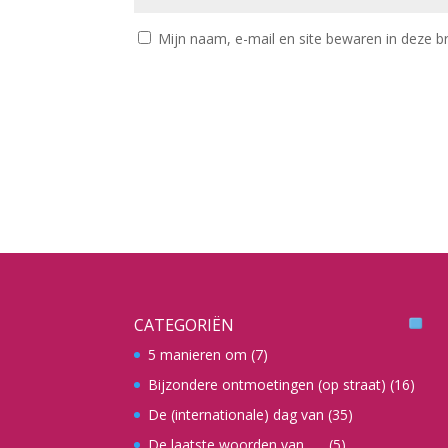
Mijn naam, e-mail en site bewaren in deze b
CATEGORIËN
5 manieren om
(7)
Bijzondere ontmoetingen (op straat)
(16)
De (internationale) dag van
(35)
De laatste woorden van …..
(5)