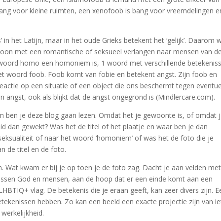
bang voor kleine ruimten, een xenofoob is bang voor vreemdelingen e
n het Latijn, maar in het oude Grieks betekent het ‘gelijk’. Daarom 
soon met een romantische of seksueel verlangen naar mensen van d
 woord homo een homoniem is, 1 woord met verschillende betekenis
het woord foob. Foob komt van fobie en betekent angst. Zijn foob en
reactie op een situatie of een object die ons beschermt tegen eventu
n angst, ook als blijkt dat de angst ongegrond is (Mindlercare.com).
m ben je deze blog gaan lezen. Omdat het je gewoonte is, of omdat 
id dan gewekt? Was het de titel of het plaatje en waar ben je dan
ksualiteit of naar het woord ‘homoniem’ of was het de foto die je
 de titel en de foto.
. Wat kwam er bij je op toen je de foto zag. Dacht je aan velden me
ussen God en mensen, aan de hoop dat er een einde komt aan een
 LHBTIQ+ vlag. De betekenis die je eraan geeft, kan zeer divers zijn. E
tekenissen hebben. Zo kan een beeld een exacte projectie zijn van ie
werkelijkheid.