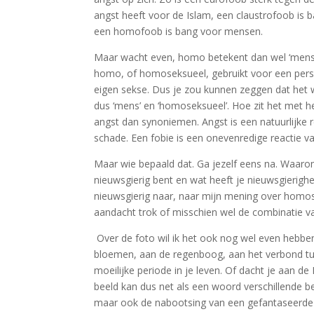
angst heeft voor de Islam, een claustrofoob is 
een homofoob is bang voor mensen.
Maar wacht even, homo betekent dan wel ‘mens’ i
homo, of homoseksueel, gebruikt voor een per
eigen sekse. Dus je zou kunnen zeggen dat het
dus ‘mens’ en ‘homoseksueel’. Hoe zit het met 
angst dan synoniemen. Angst is een natuurlijke 
schade. Een fobie is een onevenredige reactie va
Maar wie bepaald dat. Ga jezelf eens na. Waaro
nieuwsgierig bent en wat heeft je nieuwsgierighe
nieuwsgierig naar, naar mijn mening over homose
aandacht trok of misschien wel de combinatie van
Over de foto wil ik het ook nog wel even hebben
bloemen, aan de regenboog, aan het verbond t
moeilijke periode in je leven. Of dacht je aan de
beeld kan dus net als een woord verschillende be
maar ook de nabootsing van een gefantaseerde 