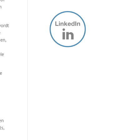
n
wordt
e
sen,
ele
je
t
en
ts,