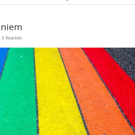
oniem
|
0 Reacties