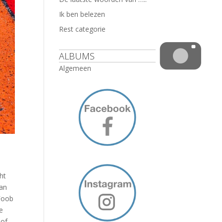
Ik ben belezen
Rest categorie
ALBUMS
Algemeen
ht
van
 Foob
e
 of