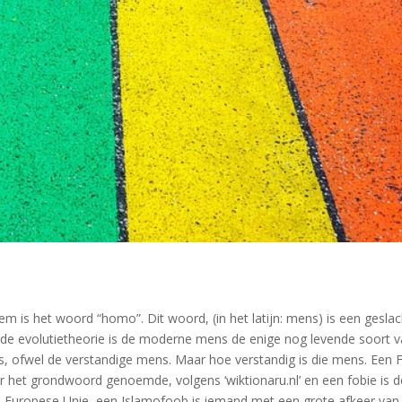
s het woord “homo”. Dit woord, (in het latijn: mens) is een geslac
 de evolutietheorie is de moderne mens de enige nog levende soort 
, ofwel de verstandige mens. Maar hoe verstandig is die mens. Een
or het grondwoord genoemde, volgens ‘wiktionaru.nl’ en een fobie is d
de Europese Unie, een Islamofoob is iemand met een grote afkeer van