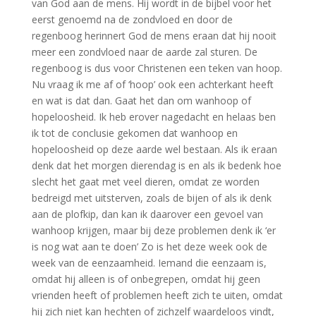
van God aan de mens. Hij wordt in de bijbel voor het
eerst genoemd na de zondvloed en door de
regenboog herinnert God de mens eraan dat hij nooit
meer een zondvloed naar de aarde zal sturen. De
regenboog is dus voor Christenen een teken van hoop.
Nu vraag ik me af of ‘hoop’ ook een achterkant heeft
en wat is dat dan. Gaat het dan om wanhoop of
hopeloosheid. Ik heb erover nagedacht en helaas ben
ik tot de conclusie gekomen dat wanhoop en
hopeloosheid op deze aarde wel bestaan. Als ik eraan
denk dat het morgen dierendag is en als ik bedenk hoe
slecht het gaat met veel dieren, omdat ze worden
bedreigd met uitsterven, zoals de bijen of als ik denk
aan de plofkip, dan kan ik daarover een gevoel van
wanhoop krijgen, maar bij deze problemen denk ik ‘er
is nog wat aan te doen’ Zo is het deze week ook de
week van de eenzaamheid. Iemand die eenzaam is,
omdat hij alleen is of onbegrepen, omdat hij geen
vrienden heeft of problemen heeft zich te uiten, omdat
hij zich niet kan hechten of zichzelf waardeloos vindt,