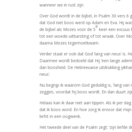
wanneer we in rust zijn.
Over God wordt in de bijbel, in Psalm 30 vers 6 
dat God niet boos werd op Adam en Eva. Hij was
e
de bijbel als Mozes voor de 5
keer een excuus 
tot een woede-uitbarsting of tot wraak. Over M
daarna Mozes tegemoetkwam.
Verder staat er ook dat God ‘lang van neus’ is
Daarmee wordt bedoeld dat Hij ‘een lange adem’ 
dan boosheid. De Hebreeuwse uitdrukking yikhar’
neus’.
Nu begrijp ik waarom God geduldig is, ‘lang van 
zeggen, voordat hij boos wordt. En dan duurt zi
Helaas kan ik daar niet aan tippen. Als ik per d
dat ik boos word. En hoe zorg ik ervoor dat mijn
liefst in een oogwenk.
Het tweede deel van de Psalm zegt: ‘zijn liefde d