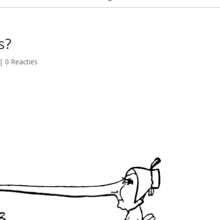
s?
|
0 Reacties