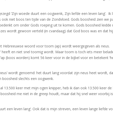
gezegd ‘Zijn woede duurt een oogwenk, Zijn liefde een leven lang’. Ik 
 ook niet boos ten tijde van de Zondvloed. Gods boosheid zien we pa
bedenkt om onder Gods roeping uit te komen. Gods boosheid leidde 
ozes wordt gewoon verteld (in cvandaag) dat God boos was en dat hi
. Het Hebreeuwse woord voor toorn (ap) wordt weergegeven als neus.
heeft en niet snel toornig wordt. Maar toorn is toch iets meer belad
ap (boos worden) komt 56 keer voor in de bijbel voor en betekent ‘h
neus’ wordt genoemd: het duurt lang voordat zijn neus heet wordt, da
jn boosheid slechts een oogwenk.
ag al 13.500 keer met mijn ogen knipper, heb ik dan ook 13.500 keer de
 boosheid me niet in de greep houdt, maar dat hij snel weer voorbij is
uurt een leven lang’. Ook dat is mijn streven, een leven lange liefde v