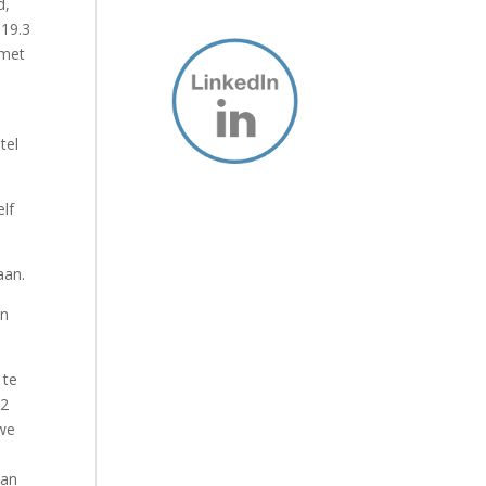
d,
 19.3
 met
tel
elf
aan.
en
 te
 2
 we
dan