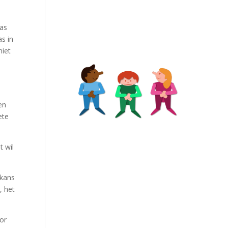
las
s in
niet
j
en
ete
t wil
 kans
, het
oor