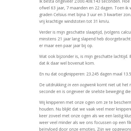
Ik besta ongeveer 2.000.408.143 seconden. Hoe b
ofwel 63 jaar, 7 maanden en 22 dagen. Toen ik 
graden Celsius met bijna 3 uur en 3 kwartier zo
vrij krachtige windstoten tot 31 km/u.
Verder is mijn geschatte slaaptijd, (volgens calcu
minstens 21 jaar lang slapend heb doorgebracht
er maar een paar jaar bij op.
Wat ook bijzonder is, is mijn geschatte lachtijd
dat ik daar wel bovenuit kom.
En nu dat oogknipperen: 23.245 dagen maal 13.5
De uitdrukking
in een oogwenk
komt niet uit het
seconde en is ongeveer de snelste beweging di
Wij knipperen met onze ogen om ze te bescherm
houden. Nu blijkt dat we vaak veel meer knippe
keer zoveel met onze ogen als we een lastig kl
weer veel minder als we ons focussen op een fi
beïnvloed door onze emoties. Zijn we opgewon