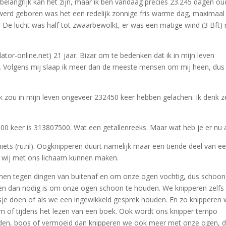
elangrijk kan het zijn, maar ik ben vandaag precies 23.245 dagen ou
werd geboren was het een redelijk zonnige fris warme dag, maximaal
n. De lucht was half tot zwaarbewolkt, er was een matige wind (3 Bft)
lator-online.net) 21 jaar. Bizar om te bedenken dat ik in mijn leven
. Volgens mij slaap ik meer dan de meeste mensen om mij heen, dus 
. Ik zou in mijn leven ongeveer 232450 keer hebben gelachen. Ik denk z
00 keer is 313807500. Wat een getallenreeks. Maar wat heb je er nu 
 niets (ru.nl). Oogknipperen duurt namelijk maar een tiende deel van e
e wij met ons lichaam kunnen maken.
en tegen dingen van buitenaf en om onze ogen vochtig, dus schoon
ren dan nodig is om onze ogen schoon te houden. We knipperen zelfs
usje doen of als we een ingewikkeld gesprek houden. En zo knipperen
lm of tijdens het lezen van een boek. Ook wordt ons knipper tempo
den, boos of vermoeid dan knipperen we ook meer met onze ogen, 