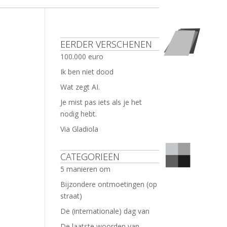
EERDER VERSCHENEN
100.000 euro
Ik ben niet dood
Wat zegt AI.
Je mist pas iets als je het
nodig hebt.
Via Gladiola
CATEGORIEËN
5 manieren om
Bijzondere ontmoetingen (op
straat)
De (internationale) dag van
De laatste woorden van …..