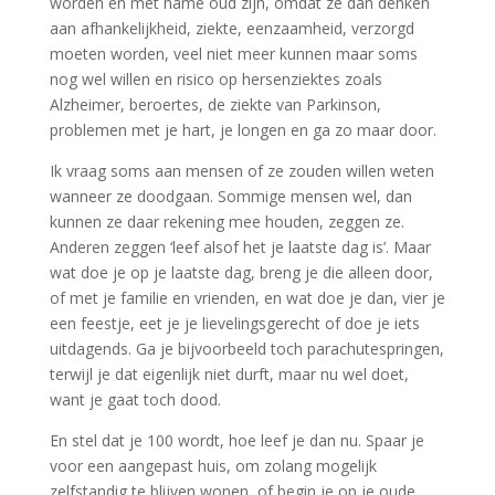
worden en met name oud zijn, omdat ze dan denken
aan afhankelijkheid, ziekte, eenzaamheid, verzorgd
moeten worden, veel niet meer kunnen maar soms
nog wel willen en risico op hersenziektes zoals
Alzheimer, beroertes, de ziekte van Parkinson,
problemen met je hart, je longen en ga zo maar door.
Ik vraag soms aan mensen of ze zouden willen weten
wanneer ze doodgaan. Sommige mensen wel, dan
kunnen ze daar rekening mee houden, zeggen ze.
Anderen zeggen ‘leef alsof het je laatste dag is’. Maar
wat doe je op je laatste dag, breng je die alleen door,
of met je familie en vrienden, en wat doe je dan, vier je
een feestje, eet je je lievelingsgerecht of doe je iets
uitdagends. Ga je bijvoorbeeld toch parachutespringen,
terwijl je dat eigenlijk niet durft, maar nu wel doet,
want je gaat toch dood.
En stel dat je 100 wordt, hoe leef je dan nu. Spaar je
voor een aangepast huis, om zolang mogelijk
zelfstandig te blijven wonen, of begin je op je oude