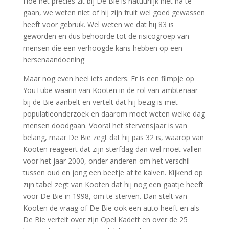
Hoe het precies zit bij De Bie is natuurlijk niet na te
gaan, we weten niet of hij zijn fruit wel goed gewassen
heeft voor gebruik. Wel weten we dat hij 83 is
geworden en dus behoorde tot de risicogroep van
mensen die een verhoogde kans hebben op een
hersenaandoening
Maar nog even heel iets anders. Er is een filmpje op
YouTube waarin van Kooten in de rol van ambtenaar
bij de Bie aanbelt en vertelt dat hij bezig is met
populatieonderzoek en daarom moet weten welke dag
mensen doodgaan. Vooral het stervensjaar is van
belang, maar De Bie zegt dat hij pas 32 is, waarop van
Kooten reageert dat zijn sterfdag dan wel moet vallen
voor het jaar 2000, onder anderen om het verschil
tussen oud en jong een beetje af te kalven. Kijkend op
zijn tabel zegt van Kooten dat hij nog een gaatje heeft
voor De Bie in 1998, om te sterven. Dan stelt van
Kooten de vraag of De Bie ook een auto heeft en als
De Bie vertelt over zijn Opel Kadett en over de 25