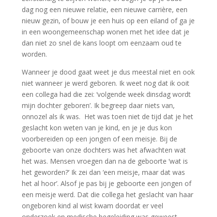
dag nog een nieuwe relatie, een nieuwe carrière, een
nieuw gezin, of bouw je een huis op een eiland of ga je
in een woongemeenschap wonen met het idee dat je
dan niet zo snel de kans loopt om eenzaam oud te
worden.
Wanneer je dood gaat weet je dus meestal niet en ook
niet wanneer je werd geboren. Ik weet nog dat ik ooit
een collega had die zei: ‘volgende week dinsdag wordt
mijn dochter geboren’. Ik begreep daar niets van,
onnozel als ik was. Het was toen niet de tijd dat je het
geslacht kon weten van je kind, en je je dus kon
voorbereiden op een jongen of een meisje. Bij de
geboorte van onze dochters was het afwachten wat
het was. Mensen vroegen dan na de geboorte ‘wat is
het geworden?’ Ik zei dan ‘een meisje, maar dat was
het al hoor’. Alsof je pas bij je geboorte een jongen of
een meisje werd. Dat die collega het geslacht van haar
ongeboren kind al wist kwam doordat er veel
onderzoek en medische begeleiding was geweest