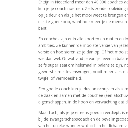
Er zijn in Nederland meer dan 40.000 coaches a
kun je je coach noemen. Zelfs zonder opleiding i
op je deur en als je het mooi weet te brengen e
niet te goedkoop, want hoe meer je de mensen l
bent.
En coaches zijn er in alle soorten en maten en
ambities. Ze kunnen ‘de mooiste versie van jezelf
versie en hoe sieren ze je dan op. Of ‘het moois
wie dan wel. Of wat vind je van ‘je leven in balan
zelfs super saai om helemaal in balans te zijn, 
geworstel met levensvragen, nooit meer ziekte e
twijfel of vermoeidheid.
Een goede coach kun je dus omschrijven als iem
de zaak en samen met de couchee (een afschuwe
eigenschappen. In de hoop en verwachting dat di
Maar toch, als je je er eens goed in verdiept, is
bij de zwangerschapscoach en de bevallingscoa
van het unieke wonder wat zich in het lichaam v