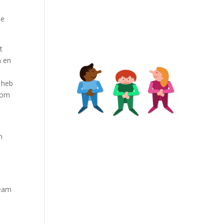
de
t
n en
 heb
, om
n
team