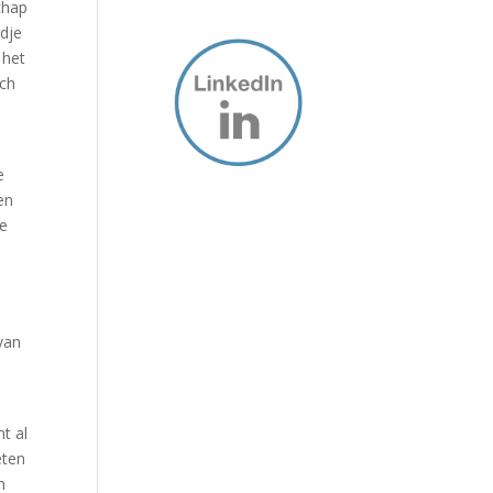
chap
rdje
 het
ach
e
en
me
van
nt al
eten
n