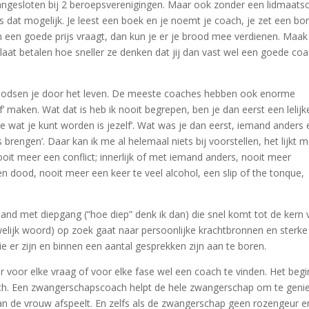
angesloten bij 2 beroepsverenigingen. Maar ook zonder een lidmaats
s dat mogelijk. Je leest een boek en je noemt je coach, je zet een bo
n een goede prijs vraagt, dan kun je er je brood mee verdienen. Maak
aat betalen hoe sneller ze denken dat jij dan vast wel een goede co
 loodsen je door het leven. De meeste coaches hebben ook enorme
’ maken. Wat dat is heb ik nooit begrepen, ben je dan eerst een lelijk
te wat je kunt worden is jezelf’. Wat was je dan eerst, iemand anders 
s brengen’. Daar kan ik me al helemaal niets bij voorstellen, het lijkt 
nooit meer een conflict; innerlijk of met iemand anders, nooit meer
n dood, nooit meer een keer te veel alcohol, een slip of the tonque,
and met diepgang (“hoe diep” denk ik dan) die snel komt tot de kern 
lijk woord) op zoek gaat naar persoonlijke krachtbronnen en sterke
e er zijn en binnen een aantal gesprekken zijn aan te boren.
 er voor elke vraag of voor elke fase wel een coach te vinden. Het begi
ch. Een zwangerschapscoach helpt de hele zwangerschap om te geni
an de vrouw afspeelt. En zelfs als de zwangerschap geen rozengeur e