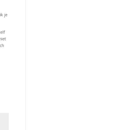
ik je
elf
niet
ach