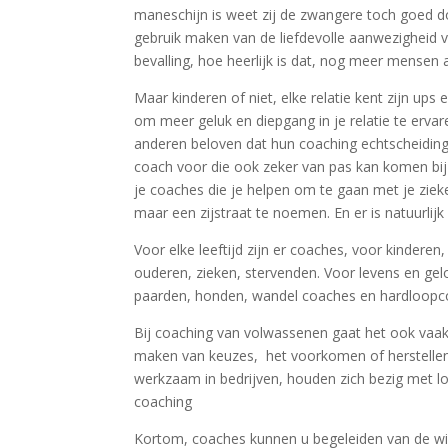
maneschijn is weet zij de zwangere toch goed do
gebruik maken van de liefdevolle aanwezigheid v
bevalling, hoe heerlijk is dat, nog meer mensen 
Maar kinderen of niet, elke relatie kent zijn ups e
om meer geluk en diepgang in je relatie te erva
anderen beloven dat hun coaching echtscheiding
coach voor die ook zeker van pas kan komen bij 
je coaches die je helpen om te gaan met je zieke
maar een zijstraat te noemen. En er is natuurlijk 
Voor elke leeftijd zijn er coaches, voor kindere
ouderen, zieken, stervenden. Voor levens en gel
paarden, honden, wandel coaches en hardloopc
Bij coaching van volwassenen gaat het ook vaak o
maken van keuzes, het voorkomen of herstellen
werkzaam in bedrijven, houden zich bezig met 
coaching
Kortom, coaches kunnen u begeleiden van de wieg 