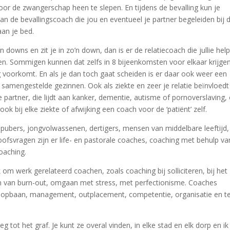
or de zwangerschap heen te slepen. En tijdens de bevalling kun je
an de bevallingscoach die jou en eventueel je partner begeleiden bij 
aan je bed.
n downs en zit je in zo’n down, dan is er de relatiecoach die jullie help
ren. Sommigen kunnen dat zelfs in 8 bijeenkomsten voor elkaar krijge
 voorkomt. En als je dan toch gaat scheiden is er daar ook weer een
samengestelde gezinnen. Ook als ziekte en zeer je relatie beïnvloedt
 partner, die lijdt aan kanker, dementie, autisme of pornoverslaving
ook bij elke ziekte of afwijking een coach voor de ‘patiënt’ zelf.
n, pubers, jongvolwassenen, dertigers, mensen van middelbare leeftijd,
oofsvragen zijn er life- en pastorale coaches, coaching met behulp va
oaching.
m werk gerelateerd coachen, zoals coaching bij solliciteren, bij het
 van burn-out, omgaan met stress, met perfectionisme. Coaches
loopbaan, management, outplacement, competentie, organisatie en 
tot het graf. Je kunt ze overal vinden, in elke stad en elk dorp en ik