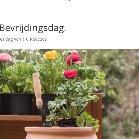
Bevrijdingsdag.
le) dag van
|
0 Reacties