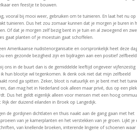
lkaar een feestje te bouwen.
g, vooral bij mooi weer, gebruiken om te tuinieren. En laat het nu op
naakt tuinieren. Dus het zou zomaar kunnen dat je morgen je buren in 
ien. Of dat je morgen zelf bezig bent in je tuin en al zwoegend en zw
tjes gaat planten of je moestuin gaat schoffelen.
 een Amerikaanse nudistenorganisatie en oorspronkelijk heet deze da
u een gezonde bezigheid zijn en bijdragen aan een positief zelfbeeld
g bij ons in de buurt dan is de gemiddelde leeftijd ongeveer vijfenzestig
ik hun blootje wil tegenkomen. Ik denk ook niet dat mijn zelfbeeld
aakt rond ga spitten. Zeker, bloot is natuurlijk en je bent met het tuin
nieren, dan mag het in Nederland ook alleen maar privé, dus op een ple
rdt. Dus het geldt eigenlijk alleen voor mensen met een hoog ommu
t Rijk der duizend eilanden in Broek op Langedijk.
gen de gordijnen dichtlaten en thuis naakt aan de gang gaan met het
proeien van je kamerplanten en het verstekken van je groen. Lijkt je 
schriften, van knellende broeken, irriterende lingerie of schoenen waar 