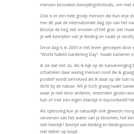
mensen bezoeken bevrijdingsfestivals, om met e
Ook is er een hele groep mensen die hun vrije da
mei dit jaar de internationale dag zijn van het 
blootje de heg ziet snoeien of het gras ziet maa
je wilt bevrijden van je kleding en naakt je viool
Deze dag is in 2005 in het leven geroepen door
“World Naked Gardening Day”. Naakt tuinieren zo
Ik zie dat niet zo. Als ik kijk op de tuinverenigin
scharrelen daar weinig mensen rond die ik graag 
positief wordt beïnvloed als ik daar op die tuin n
dicht bij de natuur. Wil je toch graag naakt tui
waar je niet door anderen, vreemden gezien wo
tuin of met een eigen eilandje in bijvoorbeeld he
Als oplossing kun je natuurlijk ook gewoon mor
verversen van het water van je bloemen, het bes
niet heerlijk? Bevrijd van kleding en kledingvoor
niet lekker op loopt.