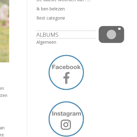
Ik ben belezen
Rest categorie
ALBUMS
Algemeen
gen
sten
aan
re