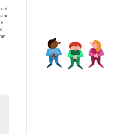
n of
naar
je
d,
van