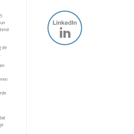
 5
hun
etend
g de
.
 en
ieren
k
urde
dat
je