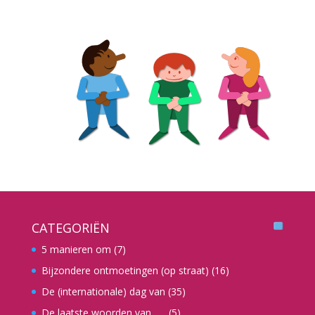
CATEGORIËN
5 manieren om
(7)
Bijzondere ontmoetingen (op straat)
(16)
De (internationale) dag van
(35)
De laatste woorden van …..
(5)