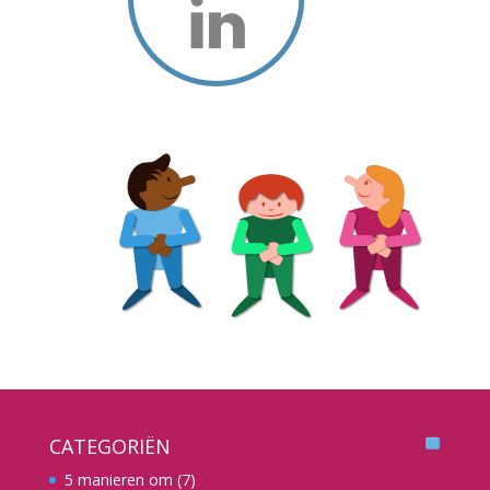
CATEGORIËN
5 manieren om
(7)