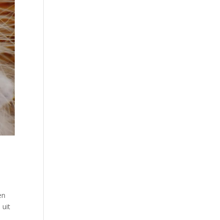
en
 uit