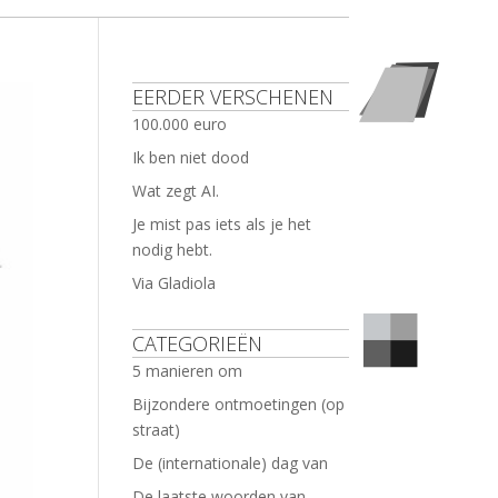
EERDER VERSCHENEN
100.000 euro
Ik ben niet dood
Wat zegt AI.
Je mist pas iets als je het
nodig hebt.
Via Gladiola
CATEGORIEËN
5 manieren om
Bijzondere ontmoetingen (op
straat)
De (internationale) dag van
De laatste woorden van …..