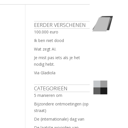
EERDER VERSCHENEN
100.000 euro
Ik ben niet dood
Wat zegt AI.
Je mist pas iets als je het
nodig hebt.
Via Gladiola
CATEGORIEËN
5 manieren om
Bijzondere ontmoetingen (op
straat)
De (internationale) dag van
De laatste woorden van …..