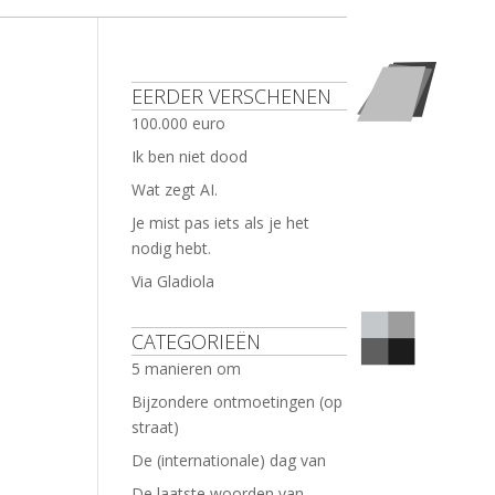
EERDER VERSCHENEN
100.000 euro
Ik ben niet dood
Wat zegt AI.
Je mist pas iets als je het
nodig hebt.
Via Gladiola
CATEGORIEËN
5 manieren om
Bijzondere ontmoetingen (op
straat)
De (internationale) dag van
De laatste woorden van …..